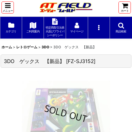
メニュー
カート
特定商取引法表
カテゴリ
ご利用案内
示及びプライバ
マイページ
商品検索
シーポリシー
ホーム
>
レトロゲーム
>
3DO
>
3DO ゲックス 【新品】
3DO ゲックス 【新品】
[
FZ-SJ3152
]