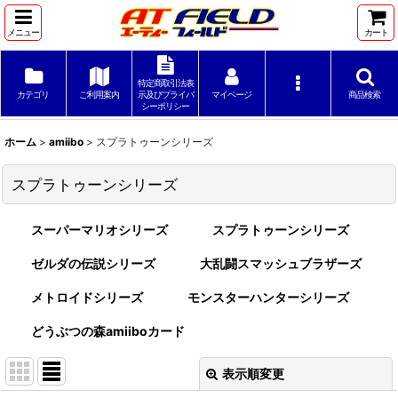
メニュー
カート
特定商取引法表
カテゴリ
ご利用案内
示及びプライバ
マイページ
商品検索
シーポリシー
ホーム
>
amiibo
>
スプラトゥーンシリーズ
スプラトゥーンシリーズ
スーパーマリオシリーズ
スプラトゥーンシリーズ
ゼルダの伝説シリーズ
大乱闘スマッシュブラザーズ
メトロイドシリーズ
モンスターハンターシリーズ
どうぶつの森amiiboカード
表示順変更
閉じる