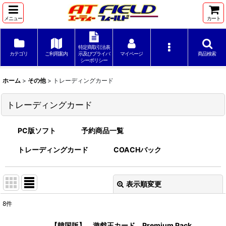
メニュー
カート
特定商取引法表
カテゴリ
ご利用案内
示及びプライバ
マイページ
商品検索
シーポリシー
ホーム
>
その他
>
トレーディングカード
トレーディングカード
PC版ソフト
予約商品一覧
トレーディングカード
COACHバック
表示順変更
閉じる
8
件
表示数
:
【韓国版】 遊戯王カード Premium Pack