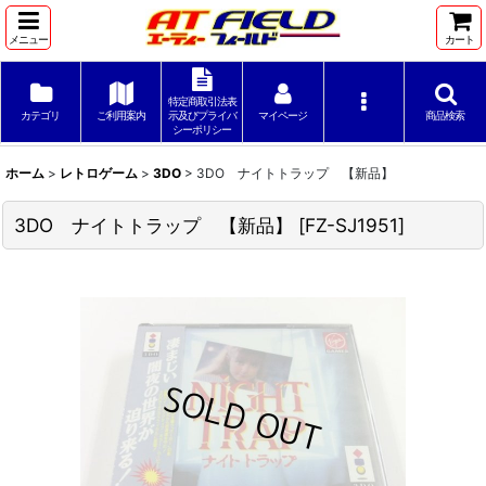
メニュー
カート
特定商取引法表
カテゴリ
ご利用案内
示及びプライバ
マイページ
商品検索
シーポリシー
ホーム
>
レトロゲーム
>
3DO
>
3DO ナイトトラップ 【新品】
3DO ナイトトラップ 【新品】
[
FZ-SJ1951
]