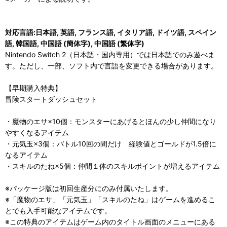
対応言語:日本語, 英語, フランス語, イタリア語, ドイツ語, スペイン
語, 韓国語, 中国語 (簡体字), 中国語 (繁体字)
Nintendo Switch 2（日本語・国内専用）では日本語でのみ遊べま
す。ただし、一部、ソフト内で言語を変更できる場合があります。
【早期購入特典】
冒険スタートダッシュセット
・魔物のエサ×10個：モンスターにあげるとほんの少し仲間になり
やすくなるアイテム
・元気玉×3個：バトル10回の間だけ 経験値とゴールドが1.5倍に
なるアイテム
・スキルのたね×5個：仲間１体のスキルポイントが増えるアイテム
※パッケージ版は初回生産分にのみ付属いたします。
※「魔物のエサ」「元気玉」「スキルのたね」はゲームを進めるこ
とでも入手可能なアイテムです。
※この特典のアイテムはゲーム内のタイトル画面のメニューにある