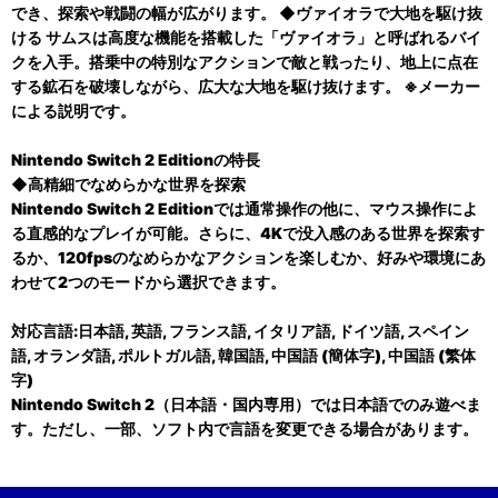
でき、探索や戦闘の幅が広がります。 ◆ヴァイオラで大地を駆け抜
ける サムスは高度な機能を搭載した「ヴァイオラ」と呼ばれるバイ
クを入手。搭乗中の特別なアクションで敵と戦ったり、地上に点在
する鉱石を破壊しながら、広大な大地を駆け抜けます。 ※メーカー
による説明です。
Nintendo Switch 2 Editionの特長
◆高精細でなめらかな世界を探索
Nintendo Switch 2 Editionでは通常操作の他に、マウス操作によ
る直感的なプレイが可能。さらに、4Kで没入感のある世界を探索す
るか、120fpsのなめらかなアクションを楽しむか、好みや環境にあ
わせて2つのモードから選択できます。
対応言語:日本語, 英語, フランス語, イタリア語, ドイツ語, スペイン
語, オランダ語, ポルトガル語, 韓国語, 中国語 (簡体字), 中国語 (繁体
字)
Nintendo Switch 2（日本語・国内専用）では日本語でのみ遊べま
す。ただし、一部、ソフト内で言語を変更できる場合があります。