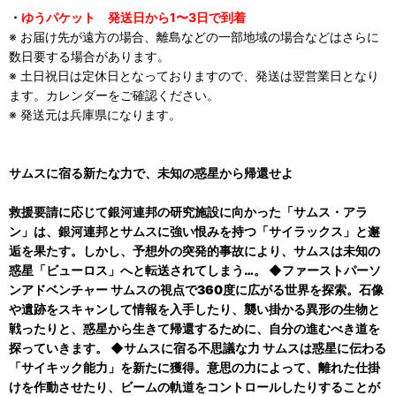
・
ゆうパケット 発送日から1〜3日で到着
※ お届け先が遠方の場合、離島などの一部地域の場合などはさらに
数日要する場合があります。
※ 土日祝日は定休日となっておりますので、発送は翌営業日となり
ます。カレンダーをご確認ください。
※ 発送元は兵庫県になります。
サムスに宿る新たな力で、未知の惑星から帰還せよ
救援要請に応じて銀河連邦の研究施設に向かった「サムス・アラ
ン」は、銀河連邦とサムスに強い恨みを持つ「サイラックス」と邂
逅を果たす。しかし、予想外の突発的事故により、サムスは未知の
惑星「ビューロス」へと転送されてしまう…。 ◆ファーストパーソ
ンアドベンチャー サムスの視点で360度に広がる世界を探索。石像
や遺跡をスキャンして情報を入手したり、襲い掛かる異形の生物と
戦ったりと、惑星から生きて帰還するために、自分の進むべき道を
探っていきます。 ◆サムスに宿る不思議な力 サムスは惑星に伝わる
「サイキック能力」を新たに獲得。意思の力によって、離れた仕掛
けを作動させたり、ビームの軌道をコントロールしたりすることが