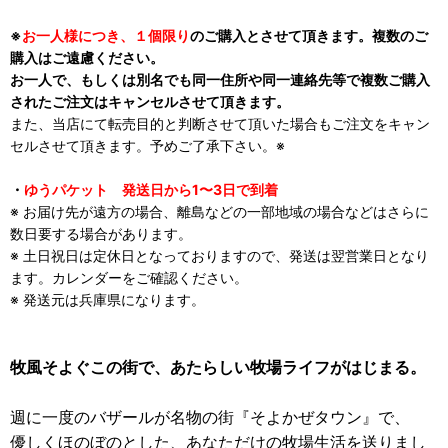
※
お一人様につき、１個限り
のご購入とさせて頂きます。複数のご
購入はご遠慮ください。
お一人で、もしくは別名でも同一住所や同一連絡先等で複数ご購入
されたご注文はキャンセルさせて頂きます。
また、当店にて転売目的と判断させて頂いた場合もご注文をキャン
セルさせて頂きます。予めご了承下さい。※
・
ゆうパケット 発送日から1〜3日で到着
※ お届け先が遠方の場合、離島などの一部地域の場合などはさらに
数日要する場合があります。
※ 土日祝日は定休日となっておりますので、発送は翌営業日となり
ます。カレンダーをご確認ください。
※ 発送元は兵庫県になります。
牧風そよぐこの街で、あたらしい牧場ライフがはじまる。
週に一度のバザールが名物の街『そよかぜタウン』で、
優しくほのぼのとした、あなただけの牧場生活を送りまし