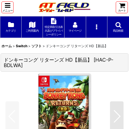
メニュー
カート
特定商取引法表
カテゴリ
ご利用案内
示及びプライバ
マイページ
商品検索
シーポリシー
ホーム
>
Switch
>
ソフト
>
ドンキーコング リターンズ HD【新品】
ドンキーコング リターンズ HD【新品】
[
HAC-P-
BDLWA
]