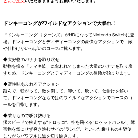
とにご注文
いただきますようお願いいたします。
ドンキーコングがワイルドなアクションで大暴れ！
『ドンキーコング リターンズ』がHDになってNintendo Switchに登
場。ドンキーコングとディディーコングの豪快なアクションで、敵
や仕掛けがいっぱいのコースに挑みます。
◆大好物のバナナを取り戻せ
動物を操る「ティキ族」に奪われてしまった大量のバナナを取り戻
すため、ドンキーコングとディディーコングの冒険が始まります。
◆野性味あふれるアクション
踏んで、転がって、敵を倒して。叩いて、吹いて、仕掛けを解い
て。ドンキーコングならではのワイルドなアクションでコースのゴ
ールを目指します。
◆乗りもので駆け抜ける
猛スピードで疾走する"トロッコ”、空を飛べる"ロケットバレル”、障
害物を気にせず突き進むサイの"ランビ”、といった乗りものも駆使
しながらパワフルに道を切り開きます。