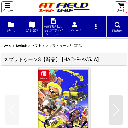
メニュー
カート
特定商取引法表
カテゴリ
ご利用案内
示及びプライバ
マイページ
商品検索
シーポリシー
ホーム
>
Switch
>
ソフト
>
スプラトゥーン3【新品】
スプラトゥーン3【新品】
[
HAC-P-AV5JA
]