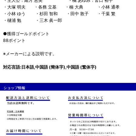
・主人公：緒方 恵美 ・橘 あゆみ：皆口 裕子
・大塚 明夫 ・各務 立基 ・楠 大典 ・小林 通孝
・小林 ゆう ・杉田 智和 ・田中 敦子 ・千葉 繁
・樋浦 勉 ・三木 眞一郎
●獲得ゴールドポイント
88ポイント
※メーカーによる説明です。
対応言語:日本語,中国語 (簡体字),中国語 (繁体字)