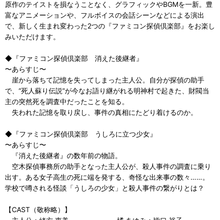
原作のテイストを損なうことなく、グラフィックやBGMを一新。豊
富なアニメーションや、フルボイスの会話シーンなどによる演出
で、新しく生まれ変わった2つの『ファミコン探偵倶楽部』をお楽し
みいただけます。
◆『ファミコン探偵倶楽部 消えた後継者』
〜あらすじ〜
崖から落ちて記憶を失ってしまった主人公。自分が探偵の助手
で、”死人蘇り伝説”が今なお語り継がれる明神村で起きた、財閥当
主の突然死を調査中だったことを知る。
失われた記憶を取り戻し、事件の真相にたどり着けるのか。
◆『ファミコン探偵倶楽部 うしろに立つ少女』
〜あらすじ〜
『消えた後継者』の数年前の物語。
空木探偵事務所の助手となった主人公が、殺人事件の調査に乗り
出す。ある女子高生の死に端を発する、奇怪な出来事の数々……。
学校で噂される怪談「うしろの少女」と殺人事件の繋がりとは？
【CAST（敬称略）】