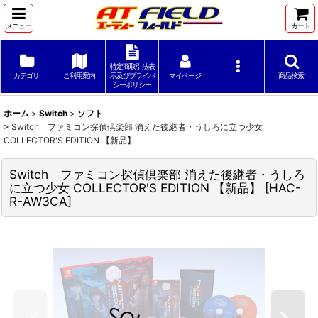
メニュー
カート
特定商取引法表
カテゴリ
ご利用案内
示及びプライバ
マイページ
商品検索
シーポリシー
ホーム
>
Switch
>
ソフト
>
Switch ファミコン探偵倶楽部 消えた後継者・うしろに立つ少女
COLLECTOR'S EDITION 【新品】
Switch ファミコン探偵倶楽部 消えた後継者・うしろ
に立つ少女 COLLECTOR'S EDITION 【新品】
[
HAC-
R-AW3CA
]