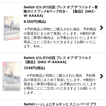
Switch ゼルダの伝説 ブレス オブ ザ ワイルド ~冒
険ガイドブック&マップ付き~ 【新品】
[
HAC-
W-AAAAA
]
8,550
円
(税込)
※予約商品と同時にご購入された場合、予約商品
の発送日にまとめて発送いたします。※個別の発
送をご希望の場合は、お手数おかけいたしますが
商品ごとにご注文いただきますようお願いいたし
ます。&nb…
Switch ゼルダの伝説 ブレス オブ ザ ワイルド
【新品】
[
HAC-P-AAAAA
]
7,538
円
(税込)
※予約商品と同時にご購入された場合、予約商
品の発送日にまとめて発送いたします。※個別の
発送をご希望の場合は、お手数おかけいたします
が商品ごとにご注文いただきますようお願いいた
します。 …
Switch いっしょにチョキッと スニッパーズ プラ