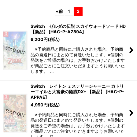
表示数
:
«
前
1
2
並び順
:
Switch ゼルダの伝説 スカイウォードソード HD
【新品】
[
HAC-P-AZ89A
]
絞り込む
6,200
円
(税込)
※予約商品と同時にご購入された場合、予約商
品の発送日にまとめて発送いたします。※個別の
発送をご希望の場合は、お手数おかけいたします
が商品ごとにご注文いただきますようお願いいた
します。 …
Switch レイトン ミステリージャーニー カトリ
ーエイルと大富豪の陰謀DX+ 【新品】
[
HAC-P-
APPAE
]
4,950
円
(税込)
※予約商品と同時にご購入された場合、予約商
品の発送日にまとめて発送いたします。※個別の
発送をご希望の場合は、お手数おかけいたします
が商品ごとにご注文いただきますようお願いいた
します。 D…