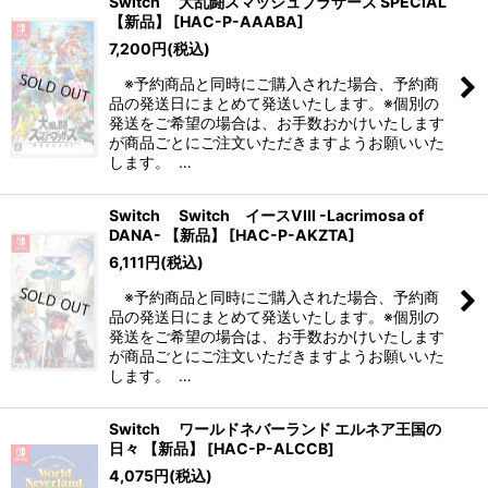
Switch 大乱闘スマッシュブラザーズ SPECIAL
【新品】
[
HAC-P-AAABA
]
7,200
円
(税込)
※予約商品と同時にご購入された場合、予約商
品の発送日にまとめて発送いたします。※個別の
発送をご希望の場合は、お手数おかけいたします
が商品ごとにご注文いただきますようお願いいた
します。 …
Switch Switch イースVIII -Lacrimosa of
DANA- 【新品】
[
HAC-P-AKZTA
]
6,111
円
(税込)
※予約商品と同時にご購入された場合、予約商
品の発送日にまとめて発送いたします。※個別の
発送をご希望の場合は、お手数おかけいたします
が商品ごとにご注文いただきますようお願いいた
します。 …
Switch ワールドネバーランド エルネア王国の
日々 【新品】
[
HAC-P-ALCCB
]
4,075
円
(税込)