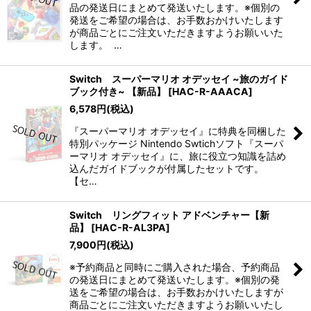
品の発送日にまとめて発送いたします。※個別の
発送をご希望の場合は、お手数おかけいたします
が商品ごとにご注文いただきますようお願いいた
します。 …
Switch スーパーマリオ オデッセイ ~旅のガイド
ブック付き~ 【新品】
[
HAC-R-AAACA
]
6,578
円
(税込)
『スーパーマリオ オデッセイ』に特典を同梱した
特別パッケージ Nintendo Swtichソフト『スーパ
ーマリオ オデッセイ』に、旅に役立つ知識を詰め
込んだガイドブックが付属したセットです。
【セ…
Switch リングフィット アドベンチャー【新
品】
[
HAC-R-AL3PA
]
7,900
円
(税込)
※予約商品と同時にご購入された場合、予約商品
の発送日にまとめて発送いたします。※個別の発
送をご希望の場合は、お手数おかけいたしますが
商品ごとにご注文いただきますようお願いいたし