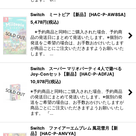
Switch ミートピア 【新品】
[
HAC-P-AW8SA
]
5,478
円
(税込)
※予約商品と同時にご購入された場合、予約商
品の発送日にまとめて発送いたします。※個別の
発送をご希望の場合は、お手数おかけいたします
が商品ごとにご注文いただきますようお願いいた
します。 …
Switch スーパー マリオパーティ 4人で遊べる
Joy-Conセット【新品】
[
HAC-P-ADFJA
]
10,978
円
(税込)
※予約商品と同時にご購入された場合、予約商品
の発送日にまとめて発送いたします。※個別の発
送をご希望の場合は、お手数おかけいたしますが
商品ごとにご注文いただきますようお願いいたし
ます。 『…
Switch ファイアーエムブレム 風花雪月【新
品】
[
HAC-P-ANVYA
]