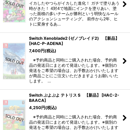
イカしたやつらがイカした進化！ ガチで塗りあう
時がきた！ 4対4で地面にインクを塗りあい、塗
った面積の多いチームが勝利という明快なルール
のアクションシューティング。 前作から2年、ヒ
トに変身するあ…
Switch Xenoblade2 (ゼノブレイド2) 【新品】
[
HAC-P-ADENA
]
7,400
円
(税込)
※予約商品と同時にご購入された場合、予約商
品の発送日にまとめて発送いたします。※個別の
発送をご希望の場合は、お手数おかけいたします
が商品ごとにご注文いただきますようお願いいた
します。 …
Switch ぷよぷよ テトリス S 【新品】
[
HAC-2-
BAACA
]
4,250
円
(税込)
※予約商品と同時にご購入された場合、予約商
品の発送日にまとめて発送いたします。※個別の
発送をご希望の場合は、お手数おかけいたします