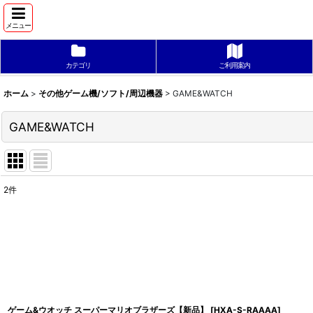
メニュー
カテゴリ
ご利用案内
ホーム
>
その他ゲーム機/ソフト/周辺機器
>
GAME&WATCH
GAME&WATCH
2
件
表示数
:
並び順
:
ゲーム&ウオッチ スーパーマリオブラザーズ【新品】
[
HXA-S-RAAAA
]